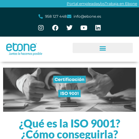
Portal empleadas/os
Trabaja en Ebone
958 127 448
info@ebone.es
¿Qué es la ISO 9001?
¿Cómo conseguirla?