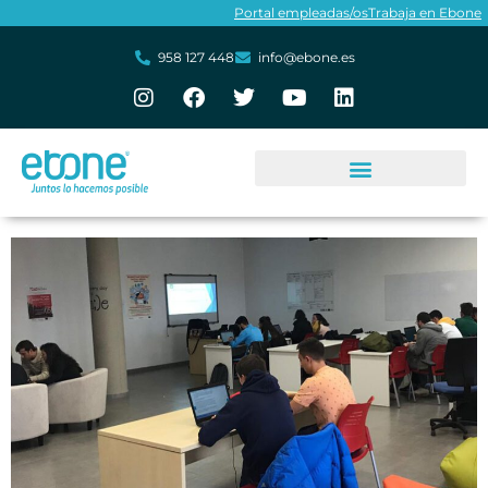
Portal empleadas/os
Trabaja en Ebone
958 127 448
info@ebone.es